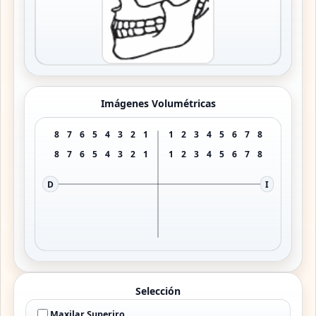
Imágenes Volumétricas
8
7
6
5
4
3
2
1
1
2
3
4
5
6
7
8
8
7
6
5
4
3
2
1
1
2
3
4
5
6
7
8
D
I
Selección
Maxilar Superiro